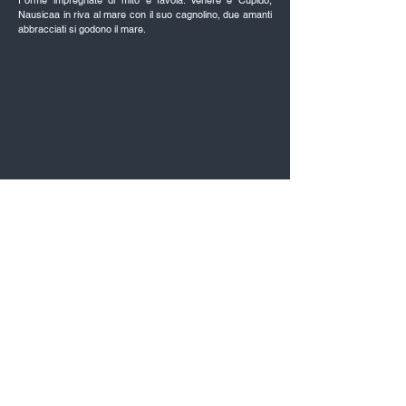
Forme impregnate di mito e favola: Venere e Cupido,
Nausicaa in riva al mare con il suo cagnolino, due amanti
abbracciati si godono il mare.
@2018 by
Marco_Platania@icloud.com