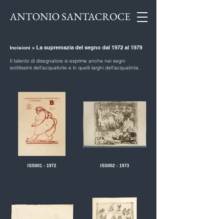
ANTONIO SANTACROCE
> La supremazia del segno dal 1972 al 1979
Incisioni
Il talento di disegnatore si esprime anche nei segni
sottilissimi dell'acquaforte e in quelli larghi dell'acquatinta.
ISS001 - 1972
ISS002 - 1973