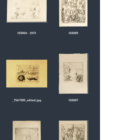
ISS004 - 1973
ISS005
_75A7595_edited.jpg
ISS007